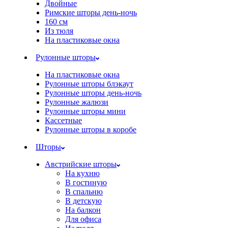
Двойные
Римские шторы день-ночь
160 см
Из тюля
На пластиковые окна
Рулонные шторы
На пластиковые окна
Рулонные шторы блэкаут
Рулонные шторы день-ночь
Рулонные жалюзи
Рулонные шторы мини
Кассетные
Рулонные шторы в коробе
Шторы
Австрийские шторы
На кухню
В гостиную
В спальню
В детскую
На балкон
Для офиса