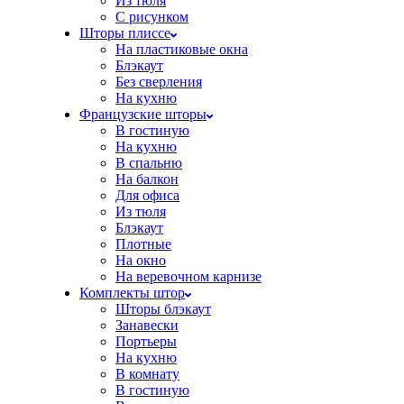
Из тюля
С рисунком
Шторы плиссе
На пластиковые окна
Блэкаут
Без сверления
На кухню
Французские шторы
В гостиную
На кухню
В спальню
На балкон
Для офиса
Из тюля
Блэкаут
Плотные
На окно
На веревочном карнизе
Комплекты штор
Шторы блэкаут
Занавески
Портьеры
На кухню
В комнату
В гостиную