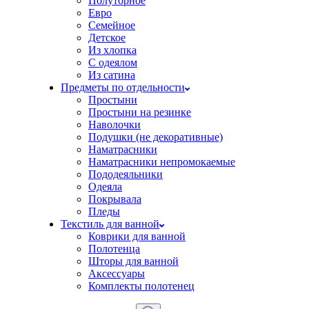
Полуторное
Евро
Семейное
Детское
Из хлопка
С одеялом
Из сатина
Предметы по отдельности
Простыни
Простыни на резинке
Наволочки
Подушки (не декоративные)
Наматрасники
Наматрасники непромокаемые
Пододеяльники
Одеяла
Покрывала
Пледы
Текстиль для ванной
Коврики для ванной
Полотенца
Шторы для ванной
Аксессуары
Комплекты полотенец