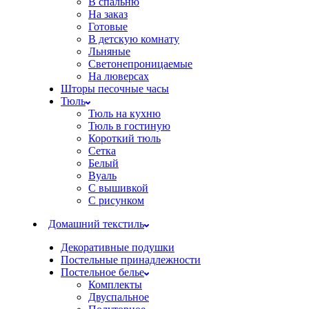
В спальню
На заказ
Готовые
В детскую комнату
Льняные
Светонепроницаемые
На люверсах
Шторы песочные часы
Тюль
Тюль на кухню
Тюль в гостиную
Короткий тюль
Сетка
Белый
Вуаль
С вышивкой
С рисунком
Домашний текстиль
Декоративные подушки
Постельные принадлежности
Постельное белье
Комплекты
Двуспальное