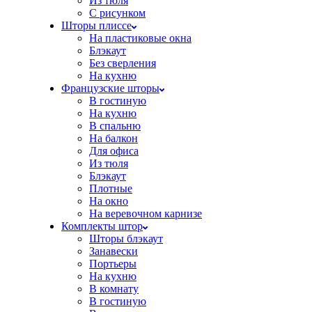
Из тюля
С рисунком
Шторы плиссе
На пластиковые окна
Блэкаут
Без сверления
На кухню
Французские шторы
В гостиную
На кухню
В спальню
На балкон
Для офиса
Из тюля
Блэкаут
Плотные
На окно
На веревочном карнизе
Комплекты штор
Шторы блэкаут
Занавески
Портьеры
На кухню
В комнату
В гостиную