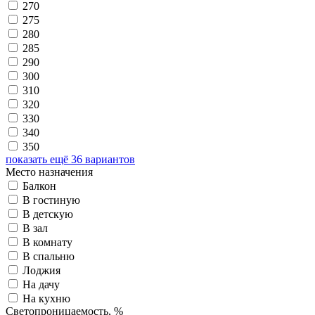
270
275
280
285
290
300
310
320
330
340
350
показать ещё 36 вариантов
Место назначения
Балкон
В гостиную
В детскую
В зал
В комнату
В спальню
Лоджия
На дачу
На кухню
Светопроницаемость, %