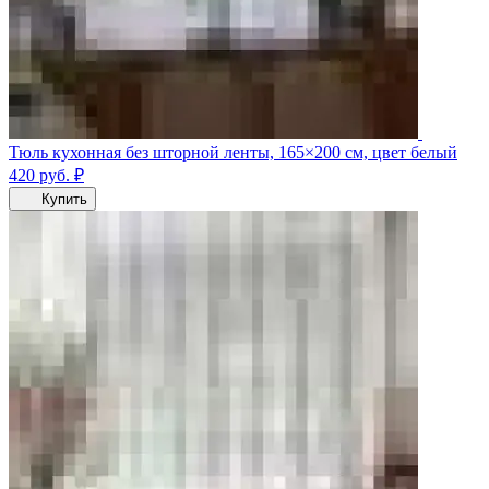
Тюль кухонная без шторной ленты, 165×200 см, цвет белый
420
руб.
₽
Купить