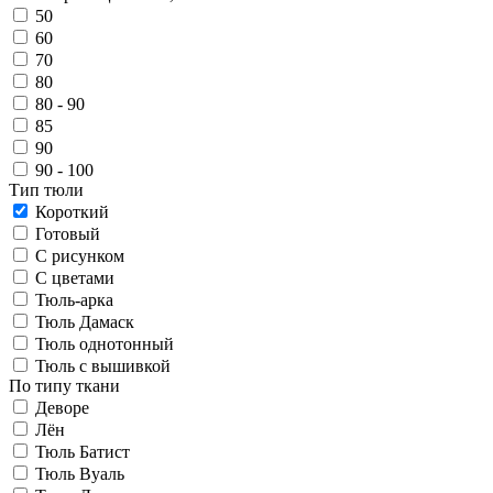
50
60
70
80
80 - 90
85
90
90 - 100
Тип тюли
Короткий
Готовый
С рисунком
С цветами
Тюль-арка
Тюль Дамаск
Тюль однотонный
Тюль с вышивкой
По типу ткани
Деворе
Лён
Тюль Батист
Тюль Вуаль