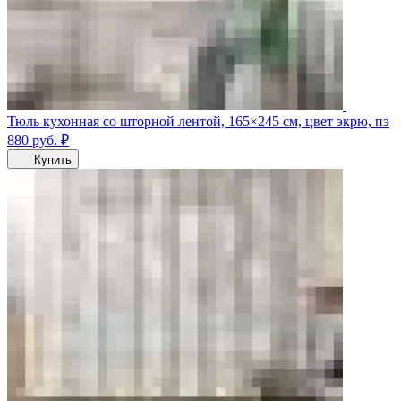
Тюль кухонная со шторной лентой, 165×245 см, цвет экрю, пэ
880
руб.
₽
Купить