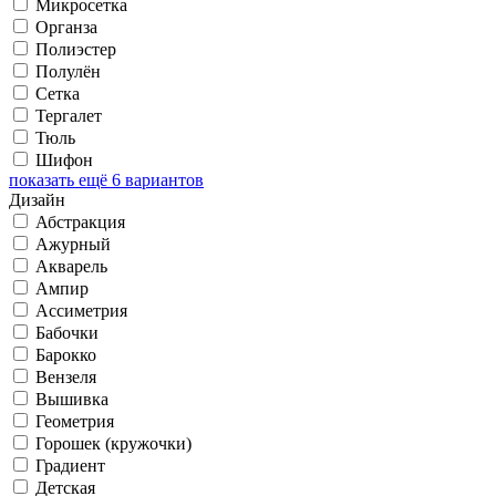
Микросетка
Органза
Полиэстер
Полулён
Сетка
Тергалет
Тюль
Шифон
показать ещё 6 вариантов
Дизайн
Абстракция
Ажурный
Акварель
Ампир
Ассиметрия
Бабочки
Барокко
Вензеля
Вышивка
Геометрия
Горошек (кружочки)
Градиент
Детская