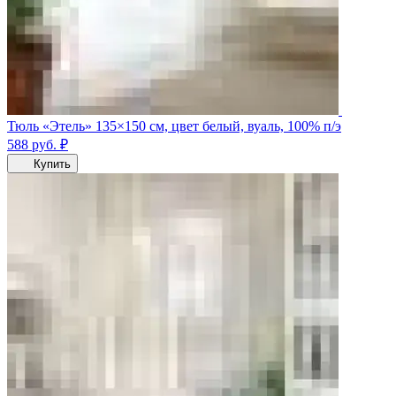
Тюль «Этель» 135×150 см, цвет белый, вуаль, 100% п/э
588
руб.
₽
Купить