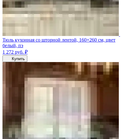
Тюль кухонная со шторной лентой, 160×260 см, цвет
белый, пэ
1 272
руб.
₽
Купить