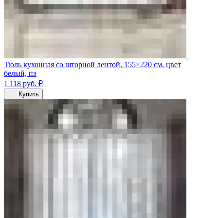
Тюль кухонная со шторной лентой, 155×220 см, цвет
белый, пэ
1 118
руб.
₽
Купить