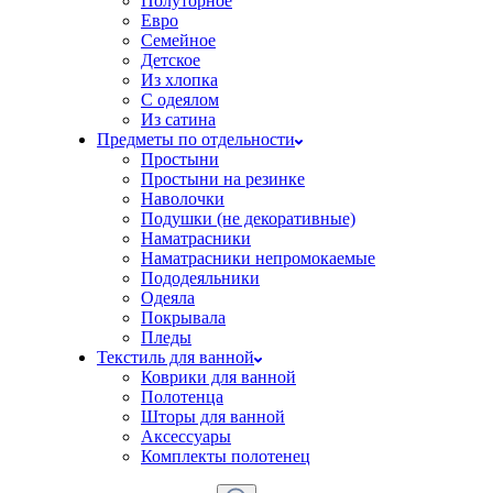
Полуторное
Евро
Семейное
Детское
Из хлопка
С одеялом
Из сатина
Предметы по отдельности
Простыни
Простыни на резинке
Наволочки
Подушки (не декоративные)
Наматрасники
Наматрасники непромокаемые
Пододеяльники
Одеяла
Покрывала
Пледы
Текстиль для ванной
Коврики для ванной
Полотенца
Шторы для ванной
Аксессуары
Комплекты полотенец