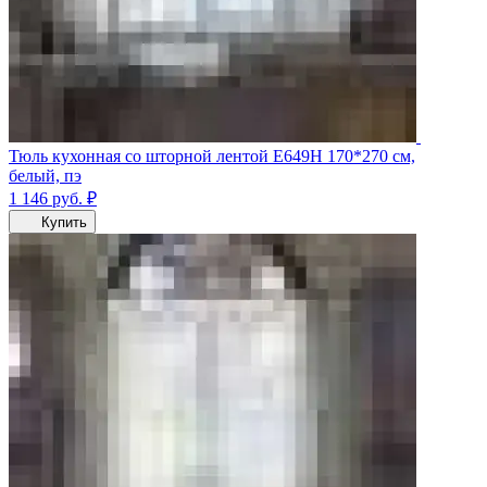
Тюль кухонная со шторной лентой Е649Н 170*270 см,
белый, пэ
1 146
руб.
₽
Купить