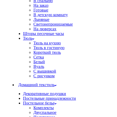
В спальню
На заказ
Готовые
В детскую комнату
Льняные
Светонепроницаемые
На люверсах
Шторы песочные часы
Тюль
Тюль на кухню
Тюль в гостиную
Короткий тюль
Сетка
Белый
Вуаль
С вышивкой
С рисунком
Домашний текстиль
Декоративные подушки
Постельные принадлежности
Постельное белье
Комплекты
Двуспальное