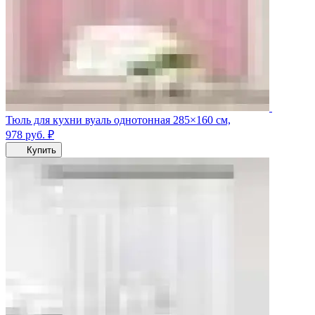
Тюль для кухни вуаль однотонная 285×160 см,
978
руб.
₽
Купить