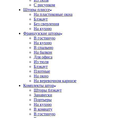
Из тюля
С рисунком
Шторы плиссе
На пластиковые окна
Блэкаут
Без сверления
На кухню
Французские шторы
В гостиную
На кухню
В спальню
На балкон
Для офиса
Из тюля
Блэкаут
Плотные
На окно
На веревочном карнизе
Комплекты штор
Шторы блэкаут
Занавески
Портьеры
На кухню
В комнату
В гостиную