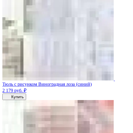
Тюль с рисунком Виноградная лоза (синий)
2 179
руб.
₽
Купить