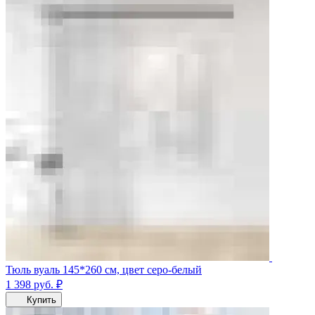
Тюль вуаль 145*260 см, цвет серо-белый
1 398
руб.
₽
Купить