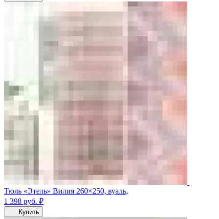
Тюль «Этель» Вилия 260×250, вуаль,
1 398
руб.
₽
Купить