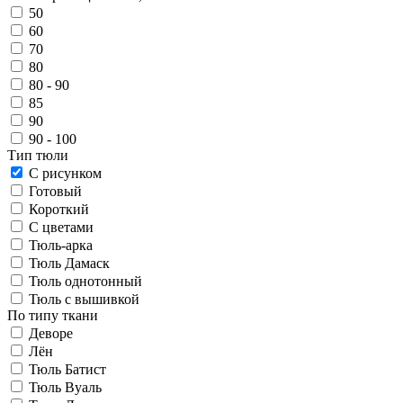
50
60
70
80
80 - 90
85
90
90 - 100
Тип тюли
С рисунком
Готовый
Короткий
С цветами
Тюль-арка
Тюль Дамаск
Тюль однотонный
Тюль с вышивкой
По типу ткани
Деворе
Лён
Тюль Батист
Тюль Вуаль