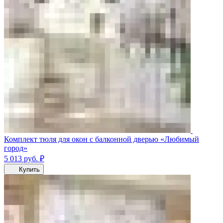
Комплект тюля для окон с балконной дверью «Любимый
город»
5 013
руб.
₽
Купить