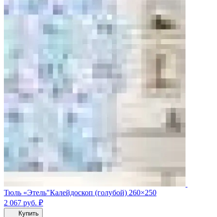
Тюль «Этель"Калейдоскоп (голубой) 260×250
2 067
руб.
₽
Купить