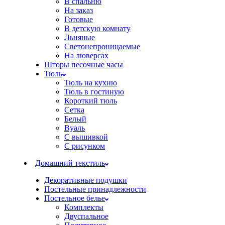
В спальню
На заказ
Готовые
В детскую комнату
Льняные
Светонепроницаемые
На люверсах
Шторы песочные часы
Тюль
Тюль на кухню
Тюль в гостиную
Короткий тюль
Сетка
Белый
Вуаль
С вышивкой
С рисунком
Домашний текстиль
Декоративные подушки
Постельные принадлежности
Постельное белье
Комплекты
Двуспальное