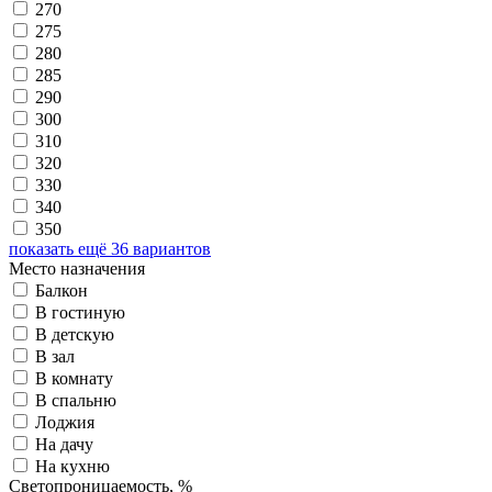
270
275
280
285
290
300
310
320
330
340
350
показать ещё 36 вариантов
Место назначения
Балкон
В гостиную
В детскую
В зал
В комнату
В спальню
Лоджия
На дачу
На кухню
Светопроницаемость, %