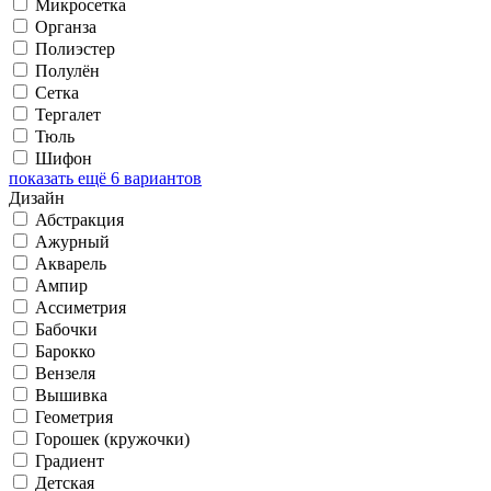
Микросетка
Органза
Полиэстер
Полулён
Сетка
Тергалет
Тюль
Шифон
показать ещё 6 вариантов
Дизайн
Абстракция
Ажурный
Акварель
Ампир
Ассиметрия
Бабочки
Барокко
Вензеля
Вышивка
Геометрия
Горошек (кружочки)
Градиент
Детская