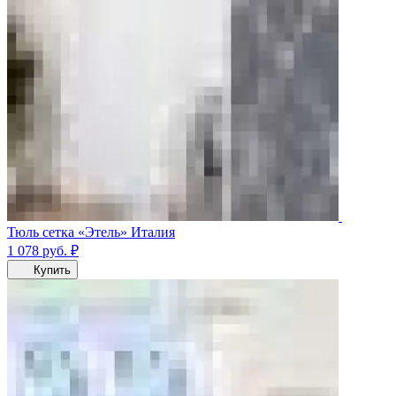
Тюль сетка «Этель» Италия
1 078
руб.
₽
Купить