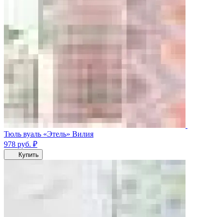
Тюль вуаль «Этель» Вилия
978
руб.
₽
Купить