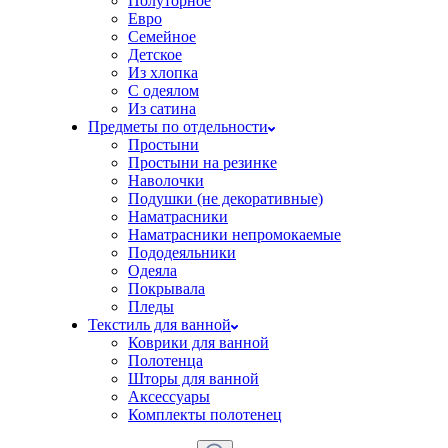
Полуторное
Евро
Семейное
Детское
Из хлопка
С одеялом
Из сатина
Предметы по отдельности
Простыни
Простыни на резинке
Наволочки
Подушки (не декоративные)
Наматрасники
Наматрасники непромокаемые
Пододеяльники
Одеяла
Покрывала
Пледы
Текстиль для ванной
Коврики для ванной
Полотенца
Шторы для ванной
Аксессуары
Комплекты полотенец