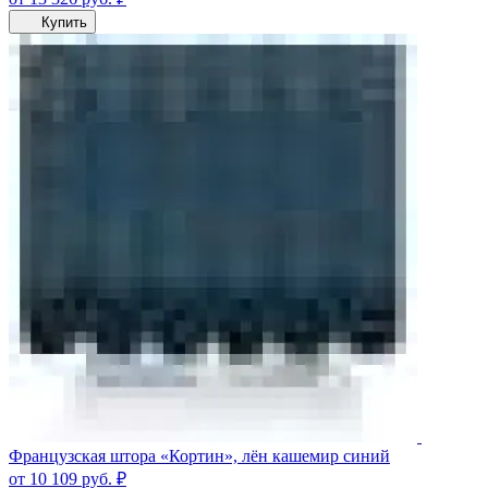
Купить
Французская штора «Кортин», лён кашемир синий
от 10 109
руб.
₽