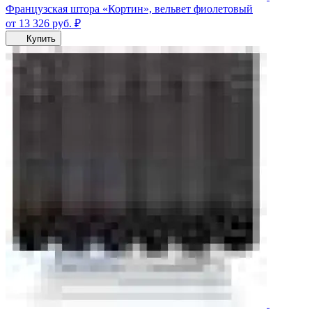
Французская штора «Кортин», вельвет фиолетовый
от 13 326
руб.
₽
Купить