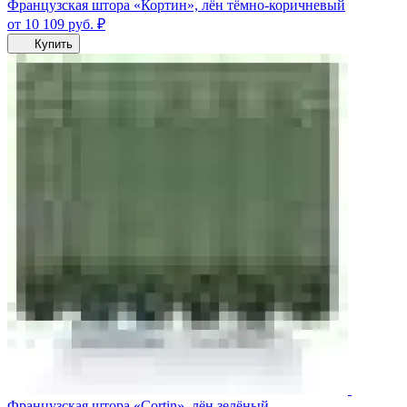
Французская штора «Кортин», лён тёмно-коричневый
от 10 109
руб.
₽
Купить
Французская штора «Cortin», лён зелёный