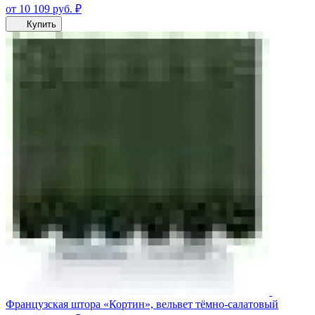
от 10 109
руб.
₽
Купить
Французская штора «Кортин», вельвет тёмно-салатовый