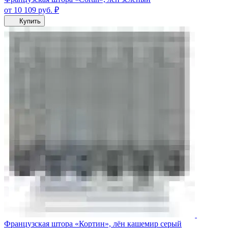
от 10 109
руб.
₽
Купить
Французская штора «Кортин», лён кашемир серый