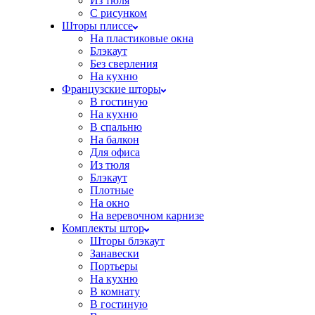
Из тюля
С рисунком
Шторы плиссе
На пластиковые окна
Блэкаут
Без сверления
На кухню
Французские шторы
В гостиную
На кухню
В спальню
На балкон
Для офиса
Из тюля
Блэкаут
Плотные
На окно
На веревочном карнизе
Комплекты штор
Шторы блэкаут
Занавески
Портьеры
На кухню
В комнату
В гостиную