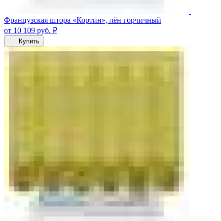
Французская штора «Кортин», лён горчичный
от 10 109
руб.
₽
Купить