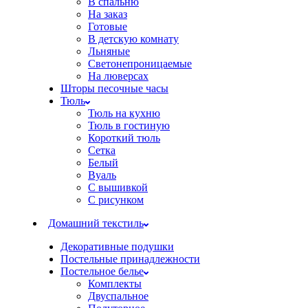
В спальню
На заказ
Готовые
В детскую комнату
Льняные
Светонепроницаемые
На люверсах
Шторы песочные часы
Тюль
Тюль на кухню
Тюль в гостиную
Короткий тюль
Сетка
Белый
Вуаль
С вышивкой
С рисунком
Домашний текстиль
Декоративные подушки
Постельные принадлежности
Постельное белье
Комплекты
Двуспальное