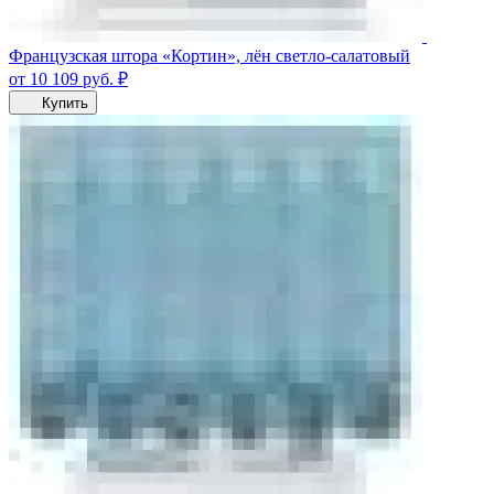
Французская штора «Кортин», лён светло-салатовый
от 10 109
руб.
₽
Купить