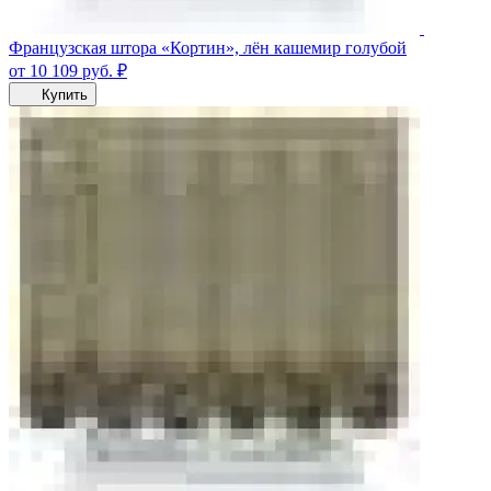
Французская штора «Кортин», лён кашемир голубой
от 10 109
руб.
₽
Купить