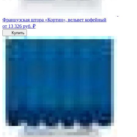
Французская штора «Кортин», вельвет кофейный
от 13 326
руб.
₽
Купить