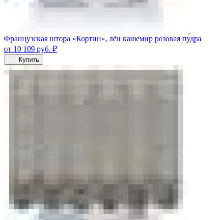
Французская штора «Кортин», лён кашемир розовая пудра
от 10 109
руб.
₽
Купить