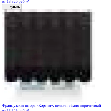
от 13 326
руб.
₽
Купить
Французская штора «Кортин», вельвет тёмно-коричневый
от 13 326
руб.
₽