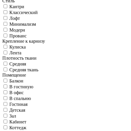
Стиль
Кантри
Классический
Лофт
Минимализм
Модерн
Прованс
Крепление к карнизу
Кулиска
Лента
Плотность ткани
Средняя
Средняя ткань
Помещение
Балкон
В гостиную
В офис
В спальню
Гостиная
Детская
Зал
Кабинет
Коттедж