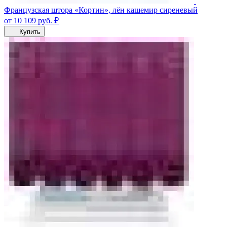
Французская штора «Кортин», лён кашемир сиреневый
от 10 109
руб.
₽
Купить