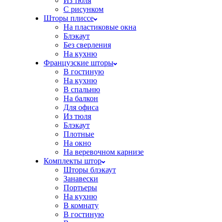
Из тюля
С рисунком
Шторы плиссе
На пластиковые окна
Блэкаут
Без сверления
На кухню
Французские шторы
В гостиную
На кухню
В спальню
На балкон
Для офиса
Из тюля
Блэкаут
Плотные
На окно
На веревочном карнизе
Комплекты штор
Шторы блэкаут
Занавески
Портьеры
На кухню
В комнату
В гостиную