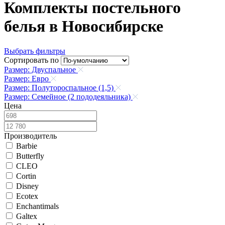
Комплекты постельного
белья в Новосибирске
Выбрать фильтры
Сортировать по
Размер: Двуспальное
Размер: Евро
Размер: Полутороспальное (1,5)
Размер: Семейное (2 пододеяльника)
Цена
Производитель
Barbie
Butterfly
CLEO
Cortin
Disney
Ecotex
Enchantimals
Galtex