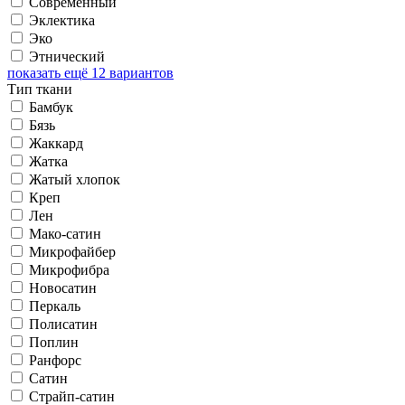
Современный
Эклектика
Эко
Этнический
показать ещё 12 вариантов
Тип ткани
Бамбук
Бязь
Жаккард
Жатка
Жатый хлопок
Креп
Лен
Мако-сатин
Микрофайбер
Микрофибра
Новосатин
Перкаль
Полисатин
Поплин
Ранфорс
Сатин
Страйп-сатин