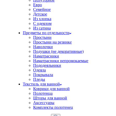
Полуторное
Евро
Семейное
Детское
Из хлопка
С одеялом
Из сатина
Предметы по отдельности
Простыни
Простыни на резинке
Наволочки
Подушки (не декоративные)
Наматрасники
Наматрасники непромокаемые
Пододеяльники
Одеяла
Покрывала
Пледы
Текстиль для ванной
Коврики для ванной
Полотенца
Шторы для ванной
Аксессуары
Комплекты полотенец