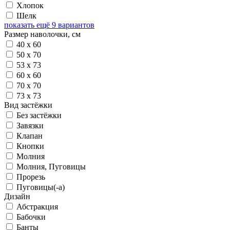
Хлопок
Шелк
показать ещё 9 вариантов
Размер наволочки, см
40 х 60
50 х 70
53 х 73
60 х 60
70 х 70
73 х 73
Вид застёжки
Без застёжки
Завязки
Клапан
Кнопки
Молния
Молния, Пуговицы
Прорезь
Пуговицы(-а)
Дизайн
Абстракция
Бабочки
Банты