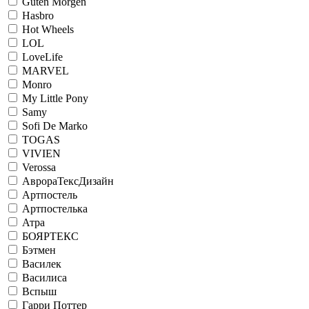
Guten Morgen
Hasbro
Hot Wheels
LOL
LoveLife
MARVEL
Monro
My Little Pony
Samy
Sofi De Marko
TOGAS
VIVIEN
Verossa
АврораТексДизайн
Артпостель
Артпостелька
Атра
БОЯРТЕКС
Бэтмен
Василек
Василиса
Вспыш
Гарри Поттер