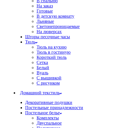
В спальню
На заказ
Готовые
В детскую комнату
Льняные
Светонепроницаемые
На люверсах
Шторы песочные часы
Тюль
Тюль на кухню
Тюль в гостиную
Короткий тюль
Сетка
Белый
Вуаль
С вышивкой
С рисунком
Домашний текстиль
Декоративные подушки
Постельные принадлежности
Постельное белье
Комплекты
Двуспальное