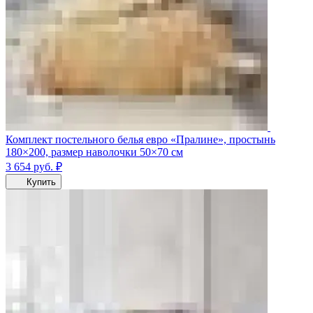
Комплект постельного белья евро «Пралине», простынь
180×200, размер наволочки 50×70 см
3 654
руб.
₽
Купить