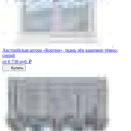
Австрийская штора «Кортин», ткань лён кашемир тёмно-
синий
от 6 738
руб.
₽
Купить