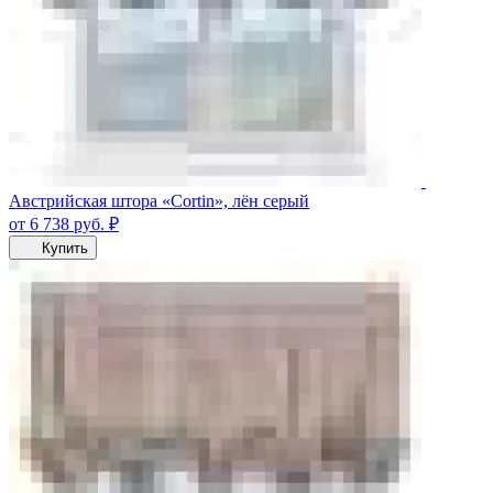
Австрийская штора «Cortin», лён серый
от 6 738
руб.
₽
Купить