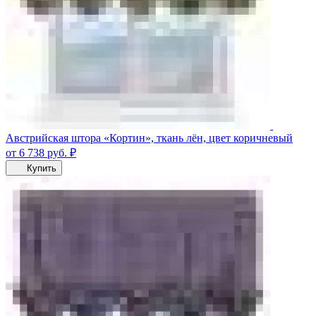
Австрийская штора «Кортин», ткань лён, цвет коричневый
от 6 738
руб.
₽
Купить