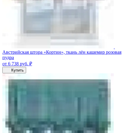
Австрийская штора «Кортин», ткань лён кашемир розовая
пудра
от 6 738
руб.
₽
Купить