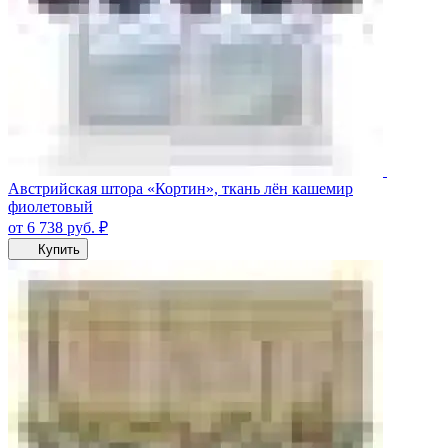
Австрийская штора «Кортин», ткань лён кашемир
фиолетовый
от 6 738
руб.
₽
Купить