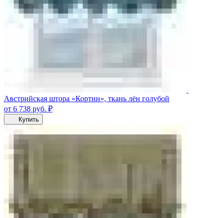
Австрийская штора «Кортин», ткань лён голубой
от 6 738
руб.
₽
Купить