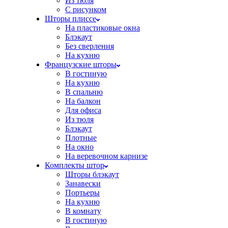
Из тюля
С рисунком
Шторы плиссе
На пластиковые окна
Блэкаут
Без сверления
На кухню
Французские шторы
В гостиную
На кухню
В спальню
На балкон
Для офиса
Из тюля
Блэкаут
Плотные
На окно
На веревочном карнизе
Комплекты штор
Шторы блэкаут
Занавески
Портьеры
На кухню
В комнату
В гостиную