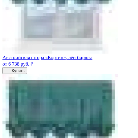
Австрийская штора «Кортин», лён бирюза
от 6 738
руб.
₽
Купить