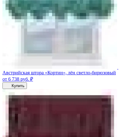
Австрийская штора «Кортин», лён светло-бирюзовый
от 6 738
руб.
₽
Купить