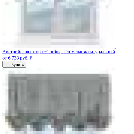
Австрийская штора «Cortin», лён меланж натуральный
от 6 738
руб.
₽
Купить