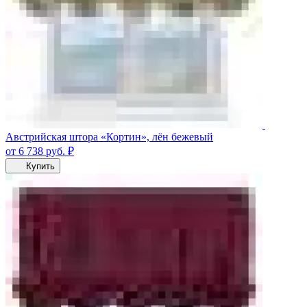
Австрийская штора «Кортин», лён бежевый
от 6 738
руб.
₽
Купить