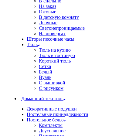
В спальню
На заказ
Готовые
В детскую комнату
Льняные
Светонепроницаемые
На люверсах
Шторы песочные часы
Тюль
Тюль на кухню
Тюль в гостиную
Короткий тюль
Сетка
Белый
Вуаль
С вышивкой
С рисунком
Домашний текстиль
Декоративные подушки
Постельные принадлежности
Постельное белье
Комплекты
Двуспальное