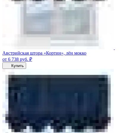
Австрийская штора «Кортин», лён мокко
от 6 738
руб.
₽
Купить