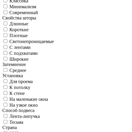
Классика
Минимализм
Современный
Свойства шторы
Длинные
Короткие
Плотные
Светонепроницаемые
С лентами
С подхватами
Широкие
Затемнение
Среднее
Установка
Для проема
К потолку
К стене
На маленькие окна
На узкое окно
Способ подвеса
Лента-липучка
Тесьма
Страна