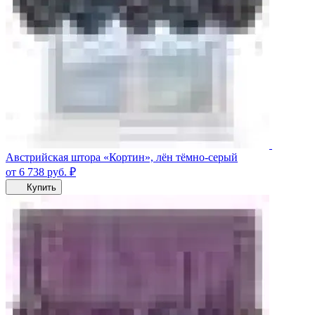
Австрийская штора «Кортин», лён тёмно-серый
от 6 738
руб.
₽
Купить