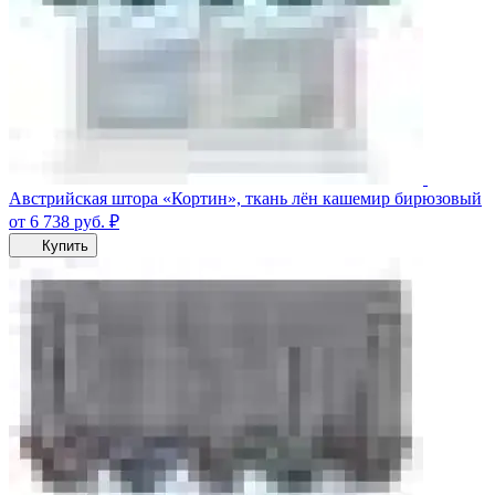
Австрийская штора «Кортин», ткань лён кашемир бирюзовый
от 6 738
руб.
₽
Купить