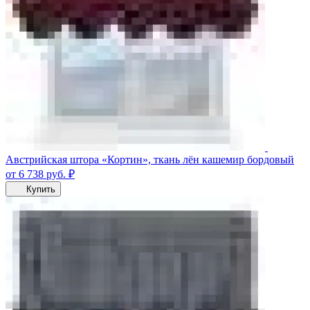
Австрийская штора «Кортин», ткань лён кашемир бордовый
от 6 738
руб.
₽
Купить