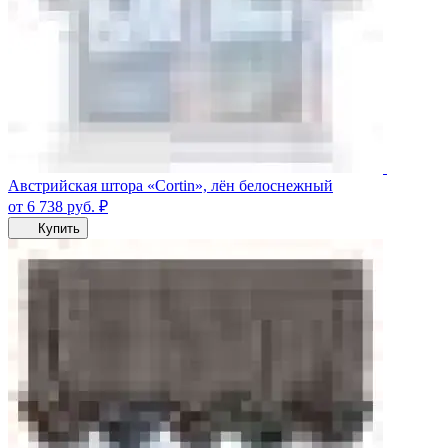
Австрийская штора «Cortin», лён белоснежный
от 6 738
руб.
₽
Купить