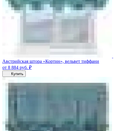
Австрийская штора «Кортин», вельвет тиффани
от 8 884
руб.
₽
Купить