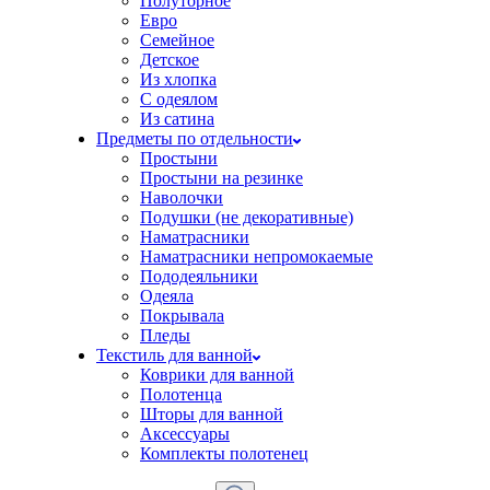
Полуторное
Евро
Семейное
Детское
Из хлопка
С одеялом
Из сатина
Предметы по отдельности
Простыни
Простыни на резинке
Наволочки
Подушки (не декоративные)
Наматрасники
Наматрасники непромокаемые
Пододеяльники
Одеяла
Покрывала
Пледы
Текстиль для ванной
Коврики для ванной
Полотенца
Шторы для ванной
Аксессуары
Комплекты полотенец