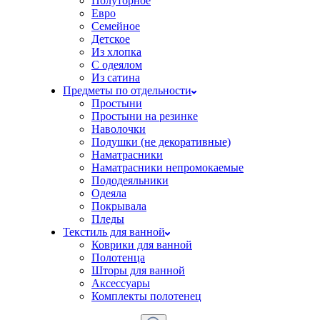
Полуторное
Евро
Семейное
Детское
Из хлопка
С одеялом
Из сатина
Предметы по отдельности
Простыни
Простыни на резинке
Наволочки
Подушки (не декоративные)
Наматрасники
Наматрасники непромокаемые
Пододеяльники
Одеяла
Покрывала
Пледы
Текстиль для ванной
Коврики для ванной
Полотенца
Шторы для ванной
Аксессуары
Комплекты полотенец