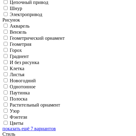
Цепочный привод
Шнур
Электропривод
Рисунок
Акварель
Вензель
Геометрический орнамент
Геометрия
Горох
Градиент
И без рисунка
Клетка
Листья
Новогодний
Однотонное
Паутинка
Полоска
Растительный орнамент
Узор
Фэнтези
Цветы
показать ещё 7 вариантов
Стиль