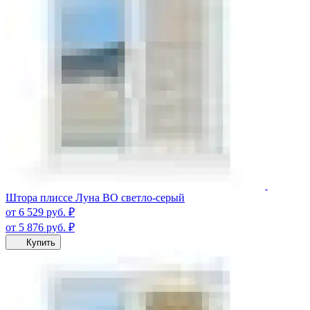
Штора плиссе Луна ВО светло-серый
от 6 529
руб.
₽
от 5 876
руб.
₽
Купить