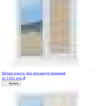
Штора плиссе Лен перламутр бежевый
от 5 651
руб.
₽
Купить