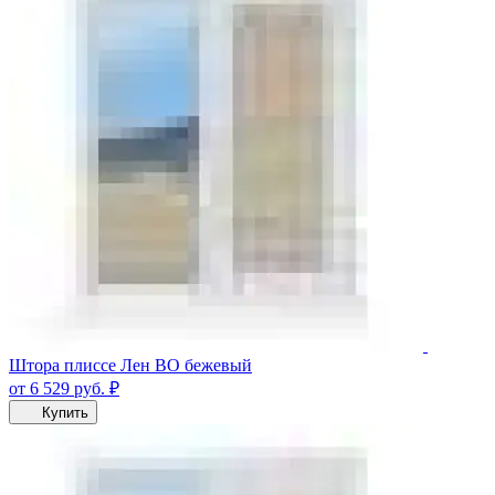
Штора плиссе Лен ВО бежевый
от 6 529
руб.
₽
Купить