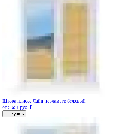
Штора плиссе Лайн перламутр бежевый
от 5 651
руб.
₽
Купить