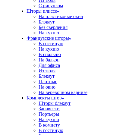
Из тюля
С рисунком
Шторы плиссе
На пластиковые окна
Блэкаут
Без сверления
На кухню
Французские шторы
В гостиную
На кухню
В спальню
На балкон
Для офиса
Из тюля
Блэкаут
Плотные
На окно
На веревочном карнизе
Комплекты штор
Шторы блэкаут
Занавески
Портьеры
На кухню
В комнату
В гостиную