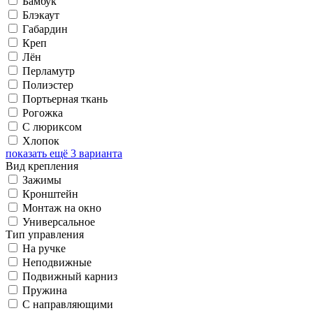
Бамбук
Блэкаут
Габардин
Креп
Лён
Перламутр
Полиэстер
Портьерная ткань
Рогожка
С люриксом
Хлопок
показать ещё 3 варианта
Вид крепления
Зажимы
Кронштейн
Монтаж на окно
Универсальное
Тип управления
На ручке
Неподвижные
Подвижный карниз
Пружина
С направляющими