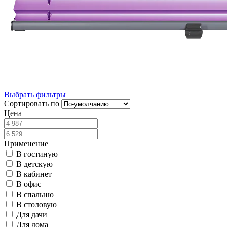
На пластиковые окна
Блэкаут
Без сверления
На кухню
Выбрать фильтры
Сортировать по
Цена
Применение
В гостиную
В детскую
В кабинет
В офис
В спальню
В столовую
Для дачи
Для дома