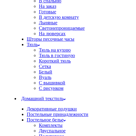
В спальню
На заказ
Готовые
В детскую комнату
Льняные
Светонепроницаемые
На люверсах
Шторы песочные часы
Тюль
Тюль на кухню
Тюль в гостиную
Короткий тюль
Сетка
Белый
Вуаль
С вышивкой
С рисунком
Домашний текстиль
Декоративные подушки
Постельные принадлежности
Постельное белье
Комплекты
Двуспальное