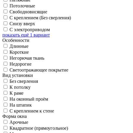
Потолочные
Свободновисящие
С креплением (Без сверления)
Снизу вверх
С электроприводом
показать ещё 1 вариант
Особенности
Длинные
Короткие
Негорючая ткань
Недорогие
Светоотражающее покрытие
Вид установки
Без сверления
К потолку
К раме
На оконный проём
На штапик
С креплением к стене
Форма окна
Арочные
Квадратное (прямоугольное)