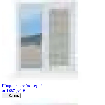
Штора плиссе Эко серый
от 4 987
руб.
₽
Купить