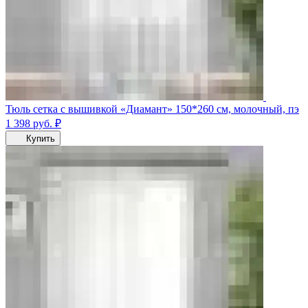
Тюль сетка с вышивкой «Диамант» 150*260 см, молочный, пэ
1 398
руб.
₽
Купить