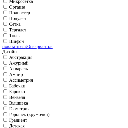
Микросетка
Органза
Полиэстер
Полулён
Сетка
Тергалет
Тюль
Шифон
показать ещё 6 вариантов
Дизайн
Абстракция
Ажурный
Акварель
Ампир
Ассиметрия
Бабочки
Барокко
Вензеля
Вышивка
Геометрия
Горошек (кружочки)
Градиент
Детская