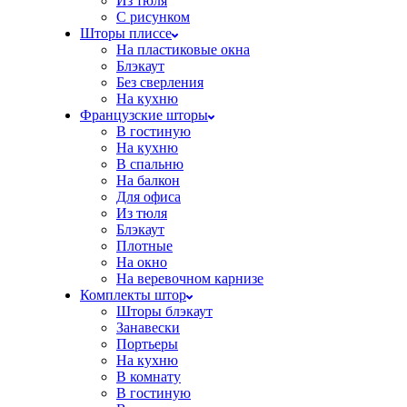
Из тюля
С рисунком
Шторы плиссе
На пластиковые окна
Блэкаут
Без сверления
На кухню
Французские шторы
В гостиную
На кухню
В спальню
На балкон
Для офиса
Из тюля
Блэкаут
Плотные
На окно
На веревочном карнизе
Комплекты штор
Шторы блэкаут
Занавески
Портьеры
На кухню
В комнату
В гостиную