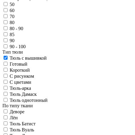
50
60
70
80
80 - 90
85
90
90 - 100
Тип тюли
Тюль с вышивкой
Готовый
Короткий
С рисунком
С цветами
Тюль-арка
Тюль Дамаск
Тюль однотонный
По типу ткани
Деворе
Лён
Тюль Батист
Тюль Вуаль