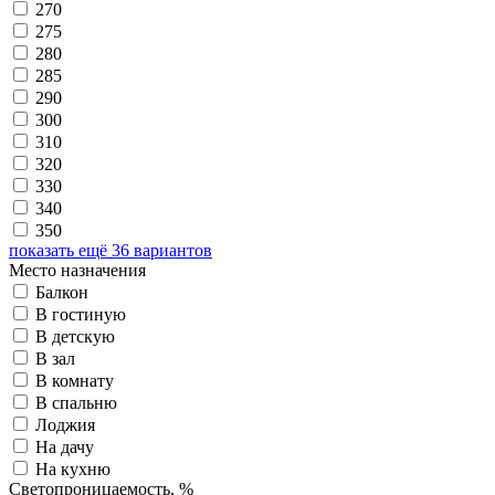
270
275
280
285
290
300
310
320
330
340
350
показать ещё 36 вариантов
Место назначения
Балкон
В гостиную
В детскую
В зал
В комнату
В спальню
Лоджия
На дачу
На кухню
Светопроницаемость, %