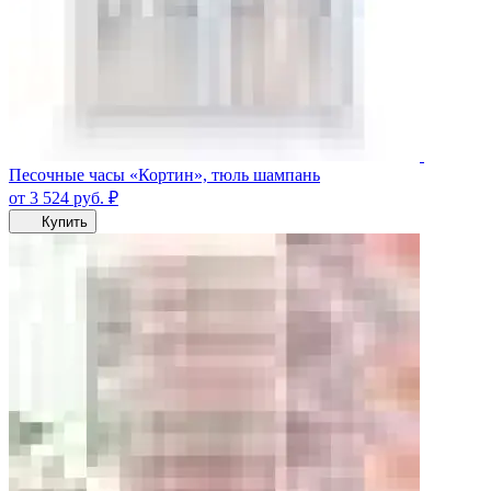
Песочные часы «Кортин», тюль шампань
от 3 524
руб.
₽
Купить