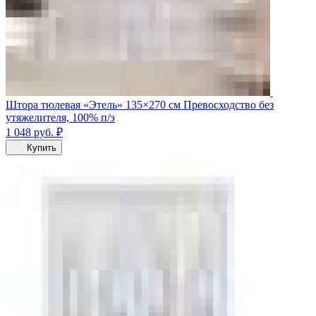
Штора тюлевая «Этель» 135×270 см Превосходство без
утяжелителя, 100% п/э
1 048
руб.
₽
Купить