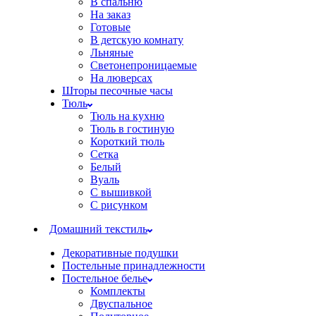
В спальню
На заказ
Готовые
В детскую комнату
Льняные
Светонепроницаемые
На люверсах
Шторы песочные часы
Тюль
Тюль на кухню
Тюль в гостиную
Короткий тюль
Сетка
Белый
Вуаль
С вышивкой
С рисунком
Домашний текстиль
Декоративные подушки
Постельные принадлежности
Постельное белье
Комплекты
Двуспальное