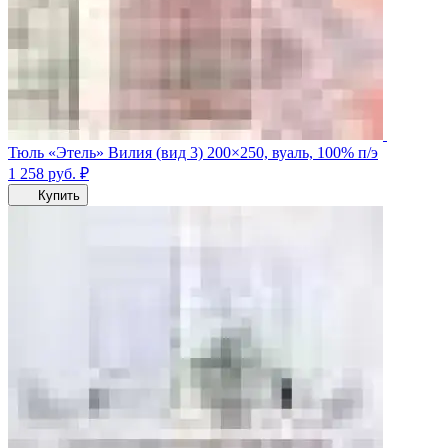
Тюль «Этель» Вилия (вид 3) 200×250, вуаль, 100% п/э
1 258
руб.
₽
Купить