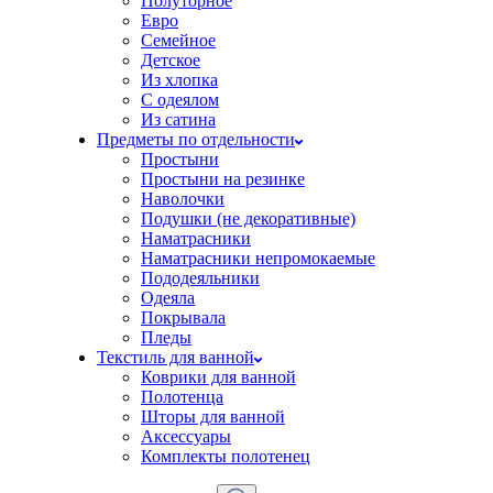
Полуторное
Евро
Семейное
Детское
Из хлопка
С одеялом
Из сатина
Предметы по отдельности
Простыни
Простыни на резинке
Наволочки
Подушки (не декоративные)
Наматрасники
Наматрасники непромокаемые
Пододеяльники
Одеяла
Покрывала
Пледы
Текстиль для ванной
Коврики для ванной
Полотенца
Шторы для ванной
Аксессуары
Комплекты полотенец