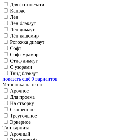
Для фотопечати
Канвас
Лён
Лён блэкаут
Лён димаут
Лён кашемир
Рогожка димаут
Софт
Софт мрамор
Стиф димаут
С узорами
Твид блэкаут
показать ещё 9 вариантов
Установка на окно
Арочное
Для проема
На створку
Скошенное
Треугольное
Эркерное
Тип карниза
Арочный