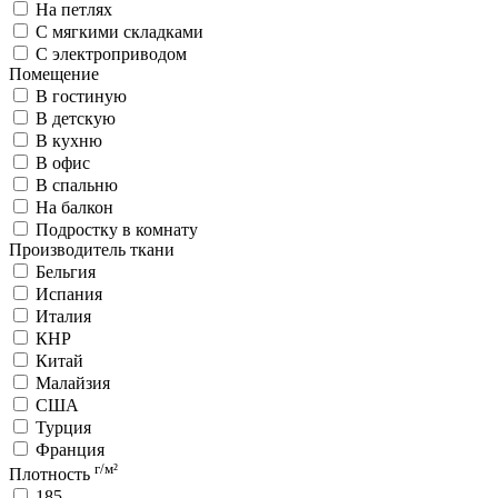
На петлях
С мягкими складками
С электроприводом
Помещение
В гостиную
В детскую
В кухню
В офис
В спальню
На балкон
Подростку в комнату
Производитель ткани
Бельгия
Испания
Италия
КНР
Китай
Малайзия
США
Турция
Франция
г/м²
Плотность
185