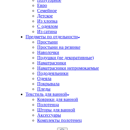
Полуторное
Евро
Семейное
Детское
Из хлопка
С одеялом
Из сатина
Предметы по отдельности
Простыни
Простыни на резинке
Наволочки
Подушки (не декоративные)
Наматрасники
Наматрасники непромокаемые
Пододеяльники
Одеяла
Покрывала
Пледы
Текстиль для ванной
Коврики для ванной
Полотенца
Шторы для ванной
Аксессуары
Комплекты полотенец