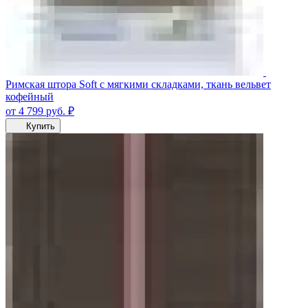
Римская штора Soft с мягкими складками, ткань вельвет
кофейный
от 4 799
руб.
₽
Купить