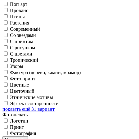
Поп-арт
Прованс
Птицы
Растения
Современный
Со звёздами
С принтом
С рисунком
С цветами
Тропический
Узоры
Фактура (дерево, камни, мрамор)
Фото принт
Цветные
Цветочный
Этнические мотивы
Эффект состаренности
показать ещё 31 вариант
Фотопечать
Логотип
Принт
Фотография