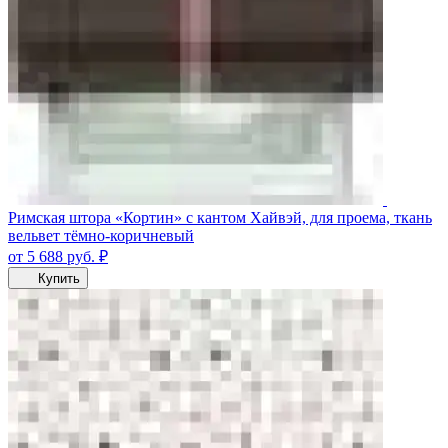
Римская штора «Кортин» с кантом Хайвэй, для проема, ткань
вельвет тёмно-коричневый
от 5 688
руб.
₽
Купить