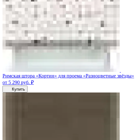
Римская штора «Кортин» для проема «Разноцветные звёзды»
от 5 290
руб.
₽
Купить