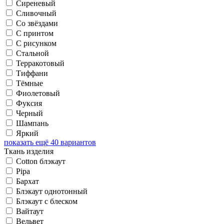
Сиреневый
Сливочный
Со звёздами
С принтом
С рисунком
Стальной
Терракотовый
Тиффани
Тёмные
Фиолетовый
Фуксия
Черный
Шампань
Яркий
показать ещё 40 вариантов
Ткань изделия
Cotton блэкаут
Pipa
Бархат
Блэкаут однотонный
Блэкаут с блеском
Вайтаут
Вельвет