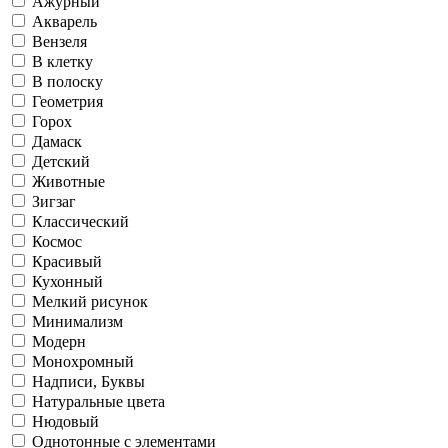
Ажурный
Акварель
Вензеля
В клетку
В полоску
Геометрия
Горох
Дамаск
Детский
Животные
Зигзаг
Классический
Космос
Красивый
Кухонный
Мелкий рисунок
Минимализм
Модерн
Монохромный
Надписи, Буквы
Натуральные цвета
Нюдовый
Однотонные с элементами