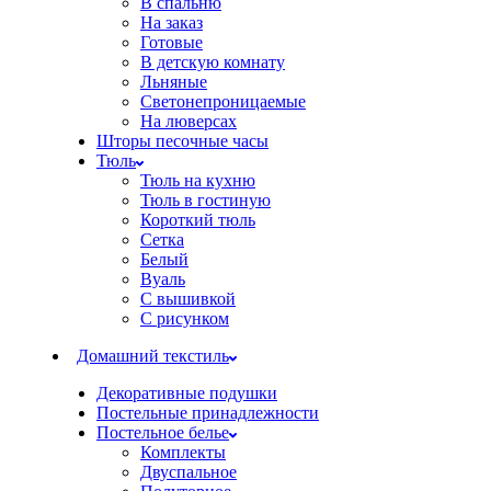
В спальню
На заказ
Готовые
В детскую комнату
Льняные
Светонепроницаемые
На люверсах
Шторы песочные часы
Тюль
Тюль на кухню
Тюль в гостиную
Короткий тюль
Сетка
Белый
Вуаль
С вышивкой
С рисунком
Домашний текстиль
Декоративные подушки
Постельные принадлежности
Постельное белье
Комплекты
Двуспальное