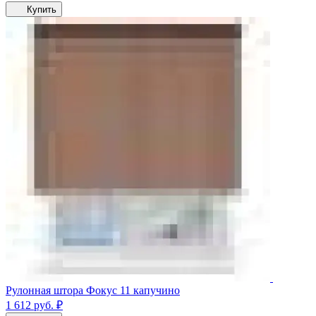
Купить
Рулонная штора Фокус 11 капучино
1 612
руб.
₽