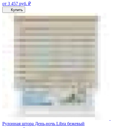
от 3 457
руб.
₽
Купить
Рулонная штора День-ночь Libra бежевый