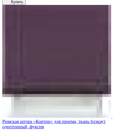
Купить
Римская штора «Кортин» для проема, ткань блэкаут
однотонный, фуксия