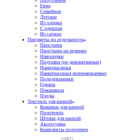
Полуторное
Евро
Семейное
Детское
Из хлопка
С одеялом
Из сатина
Предметы по отдельности
Простыни
Простыни на резинке
Наволочки
Подушки (не декоративные)
Наматрасники
Наматрасники непромокаемые
Пододеяльники
Одеяла
Покрывала
Пледы
Текстиль для ванной
Коврики для ванной
Полотенца
Шторы для ванной
Аксессуары
Комплекты полотенец