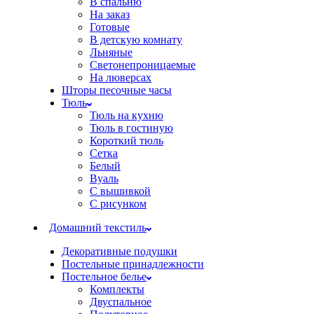
В спальню
На заказ
Готовые
В детскую комнату
Льняные
Светонепроницаемые
На люверсах
Шторы песочные часы
Тюль
Тюль на кухню
Тюль в гостиную
Короткий тюль
Сетка
Белый
Вуаль
С вышивкой
С рисунком
Домашний текстиль
Декоративные подушки
Постельные принадлежности
Постельное белье
Комплекты
Двуспальное