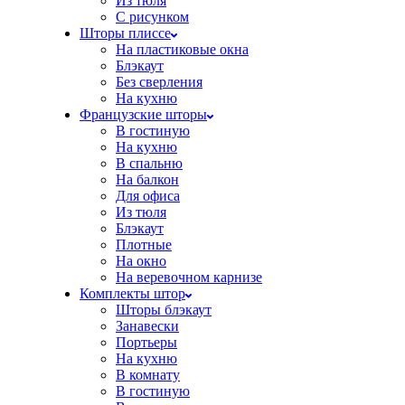
Из тюля
С рисунком
Шторы плиссе
На пластиковые окна
Блэкаут
Без сверления
На кухню
Французские шторы
В гостиную
На кухню
В спальню
На балкон
Для офиса
Из тюля
Блэкаут
Плотные
На окно
На веревочном карнизе
Комплекты штор
Шторы блэкаут
Занавески
Портьеры
На кухню
В комнату
В гостиную