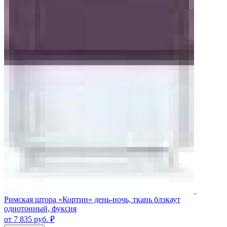
Римская штора «Кортин» день-ночь, ткань блэкаут
однотонный, фуксия
от 7 835
руб.
₽