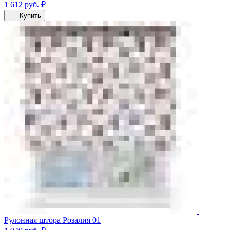
1 612
руб.
₽
Купить
Рулонная штора Розалия 01