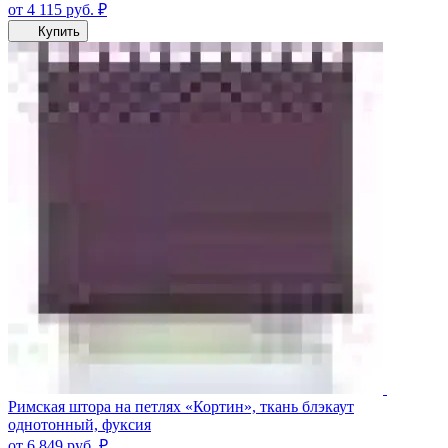
от 4 115
руб.
₽
Купить
Римская штора на петлях «Кортин», ткань блэкаут
однотонный, фуксия
от 6 849
руб.
₽