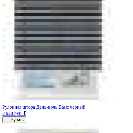
Рулонная штора День-ночь Basic черный
2 928
руб.
₽
Купить