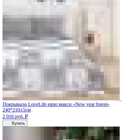
Покрывало LoveLife евро макси «New year forest»
240*210±5см
2 016
руб.
₽
Купить