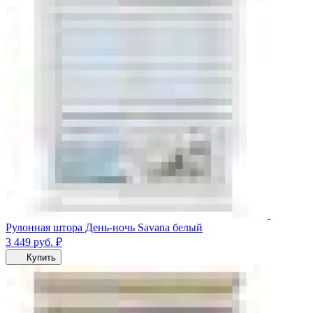
Рулонная штора День-ночь Savana белый
3 449
руб.
₽
Купить