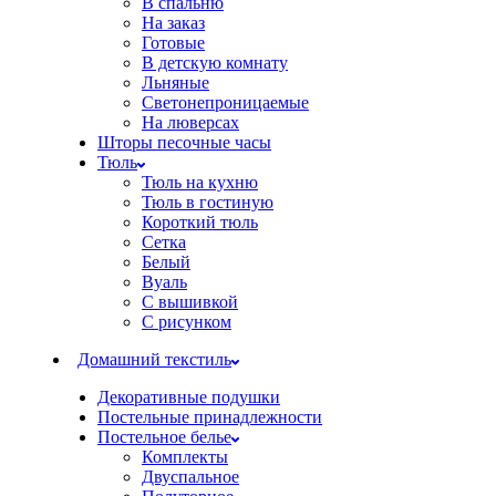
В спальню
На заказ
Готовые
В детскую комнату
Льняные
Светонепроницаемые
На люверсах
Шторы песочные часы
Тюль
Тюль на кухню
Тюль в гостиную
Короткий тюль
Сетка
Белый
Вуаль
С вышивкой
С рисунком
Домашний текстиль
Декоративные подушки
Постельные принадлежности
Постельное белье
Комплекты
Двуспальное