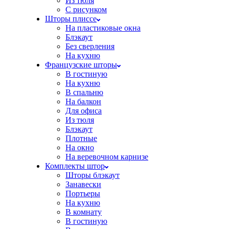
Из тюля
С рисунком
Шторы плиссе
На пластиковые окна
Блэкаут
Без сверления
На кухню
Французские шторы
В гостиную
На кухню
В спальню
На балкон
Для офиса
Из тюля
Блэкаут
Плотные
На окно
На веревочном карнизе
Комплекты штор
Шторы блэкаут
Занавески
Портьеры
На кухню
В комнату
В гостиную