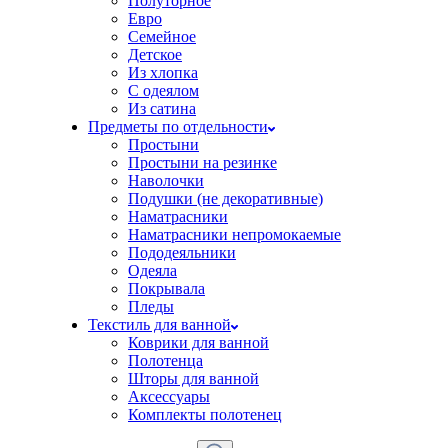
Полуторное
Евро
Семейное
Детское
Из хлопка
С одеялом
Из сатина
Предметы по отдельности
Простыни
Простыни на резинке
Наволочки
Подушки (не декоративные)
Наматрасники
Наматрасники непромокаемые
Пододеяльники
Одеяла
Покрывала
Пледы
Текстиль для ванной
Коврики для ванной
Полотенца
Шторы для ванной
Аксессуары
Комплекты полотенец