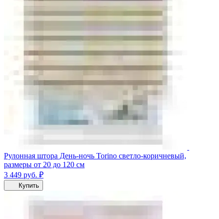
Рулонная штора День-ночь Torino светло-коричневый,
размеры от 20 до 120 см
3 449
руб.
₽
Купить