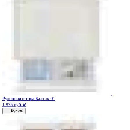
Рулонная штора Балтик 01
1 835
руб.
₽
Купить