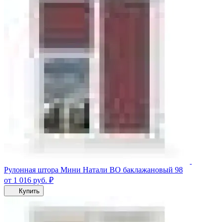
Рулонная штора Мини Натали ВО баклажановый 98
от 1 016
руб.
₽
Купить