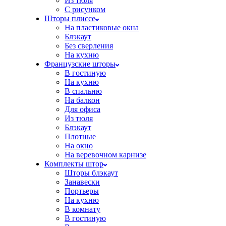
Из тюля
С рисунком
Шторы плиссе
На пластиковые окна
Блэкаут
Без сверления
На кухню
Французские шторы
В гостиную
На кухню
В спальню
На балкон
Для офиса
Из тюля
Блэкаут
Плотные
На окно
На веревочном карнизе
Комплекты штор
Шторы блэкаут
Занавески
Портьеры
На кухню
В комнату
В гостиную