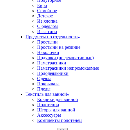
Полуторное
Евро
Семейное
Детское
Из хлопка
С одеялом
Из сатина
Предметы по отдельности
Простыни
Простыни на резинке
Наволочки
Подушки (не декоративные)
Наматрасники
Наматрасники непромокаемые
Пододеяльники
Одеяла
Покрывала
Пледы
Текстиль для ванной
Коврики для ванной
Полотенца
Шторы для ванной
Аксессуары
Комплекты полотенец