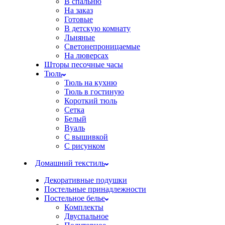
В спальню
На заказ
Готовые
В детскую комнату
Льняные
Светонепроницаемые
На люверсах
Шторы песочные часы
Тюль
Тюль на кухню
Тюль в гостиную
Короткий тюль
Сетка
Белый
Вуаль
С вышивкой
С рисунком
Домашний текстиль
Декоративные подушки
Постельные принадлежности
Постельное белье
Комплекты
Двуспальное