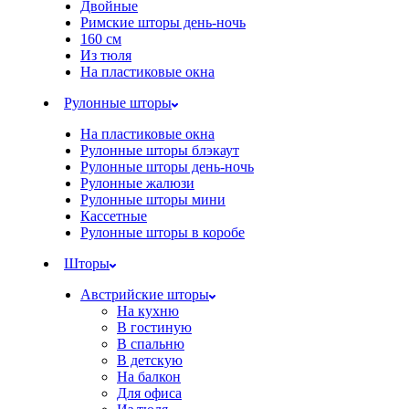
Двойные
Римские шторы день-ночь
160 см
Из тюля
На пластиковые окна
Рулонные шторы
На пластиковые окна
Рулонные шторы блэкаут
Рулонные шторы день-ночь
Рулонные жалюзи
Рулонные шторы мини
Кассетные
Рулонные шторы в коробе
Шторы
Австрийские шторы
На кухню
В гостиную
В спальню
В детскую
На балкон
Для офиса