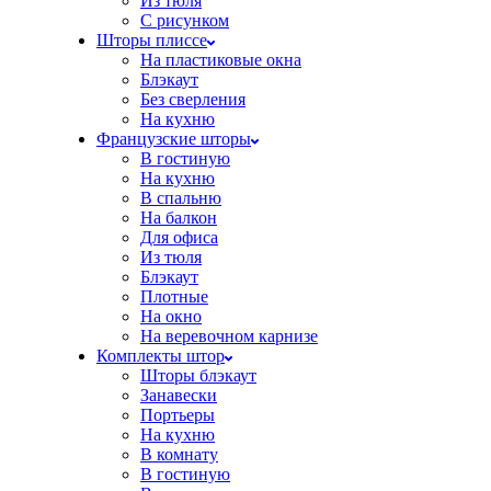
Из тюля
С рисунком
Шторы плиссе
На пластиковые окна
Блэкаут
Без сверления
На кухню
Французские шторы
В гостиную
На кухню
В спальню
На балкон
Для офиса
Из тюля
Блэкаут
Плотные
На окно
На веревочном карнизе
Комплекты штор
Шторы блэкаут
Занавески
Портьеры
На кухню
В комнату
В гостиную