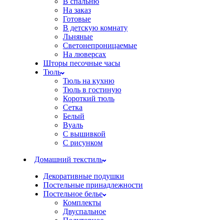
В спальню
На заказ
Готовые
В детскую комнату
Льняные
Светонепроницаемые
На люверсах
Шторы песочные часы
Тюль
Тюль на кухню
Тюль в гостиную
Короткий тюль
Сетка
Белый
Вуаль
С вышивкой
С рисунком
Домашний текстиль
Декоративные подушки
Постельные принадлежности
Постельное белье
Комплекты
Двуспальное