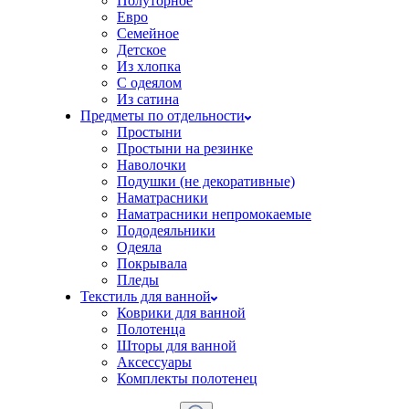
Полуторное
Евро
Семейное
Детское
Из хлопка
С одеялом
Из сатина
Предметы по отдельности
Простыни
Простыни на резинке
Наволочки
Подушки (не декоративные)
Наматрасники
Наматрасники непромокаемые
Пододеяльники
Одеяла
Покрывала
Пледы
Текстиль для ванной
Коврики для ванной
Полотенца
Шторы для ванной
Аксессуары
Комплекты полотенец