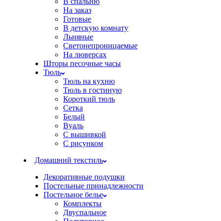
В спальню
На заказ
Готовые
В детскую комнату
Льняные
Светонепроницаемые
На люверсах
Шторы песочные часы
Тюль
Тюль на кухню
Тюль в гостиную
Короткий тюль
Сетка
Белый
Вуаль
С вышивкой
С рисунком
Домашний текстиль
Декоративные подушки
Постельные принадлежности
Постельное белье
Комплекты
Двуспальное