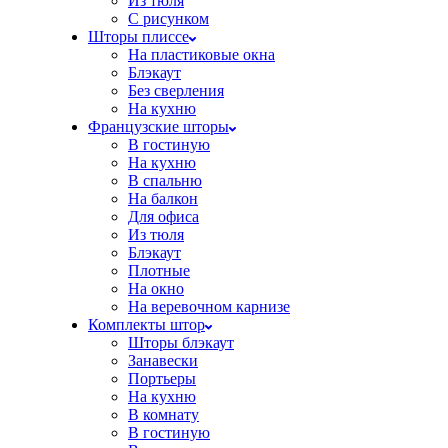
Из тюля
С рисунком
Шторы плиссе
На пластиковые окна
Блэкаут
Без сверления
На кухню
Французские шторы
В гостиную
На кухню
В спальню
На балкон
Для офиса
Из тюля
Блэкаут
Плотные
На окно
На веревочном карнизе
Комплекты штор
Шторы блэкаут
Занавески
Портьеры
На кухню
В комнату
В гостиную