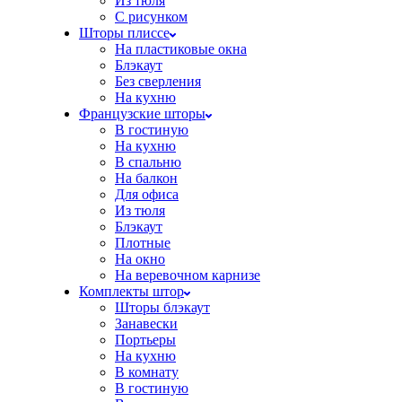
Из тюля
С рисунком
Шторы плиссе
На пластиковые окна
Блэкаут
Без сверления
На кухню
Французские шторы
В гостиную
На кухню
В спальню
На балкон
Для офиса
Из тюля
Блэкаут
Плотные
На окно
На веревочном карнизе
Комплекты штор
Шторы блэкаут
Занавески
Портьеры
На кухню
В комнату
В гостиную