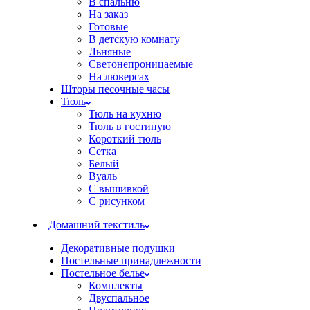
В спальню
На заказ
Готовые
В детскую комнату
Льняные
Светонепроницаемые
На люверсах
Шторы песочные часы
Тюль
Тюль на кухню
Тюль в гостиную
Короткий тюль
Сетка
Белый
Вуаль
С вышивкой
С рисунком
Домашний текстиль
Декоративные подушки
Постельные принадлежности
Постельное белье
Комплекты
Двуспальное