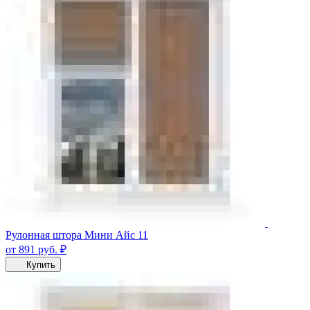
Рулонная штора Мини Айс 11
от 891
руб.
₽
Купить