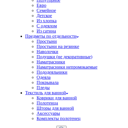
Полуторное
Евро
Семейное
Детское
Из хлопка
С одеялом
Из сатина
Предметы по отдельности
Простыни
Простыни на резинке
Наволочки
Подушки (не декоративные)
Наматрасники
Наматрасники непромокаемые
Пододеяльники
Одеяла
Покрывала
Пледы
Текстиль для ванной
Коврики для ванной
Полотенца
Шторы для ванной
Аксессуары
Комплекты полотенец