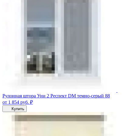
Рулонная штора Уни 2 Респект DM темно-серый 88
от 1 854
руб.
₽
Купить