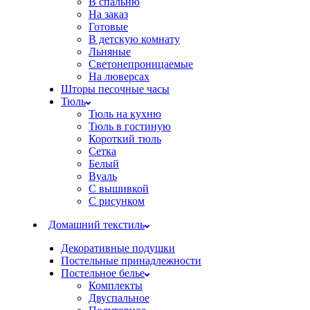
В спальню
На заказ
Готовые
В детскую комнату
Льняные
Светонепроницаемые
На люверсах
Шторы песочные часы
Тюль
Тюль на кухню
Тюль в гостиную
Короткий тюль
Сетка
Белый
Вуаль
С вышивкой
С рисунком
Домашний текстиль
Декоративные подушки
Постельные принадлежности
Постельное белье
Комплекты
Двуспальное