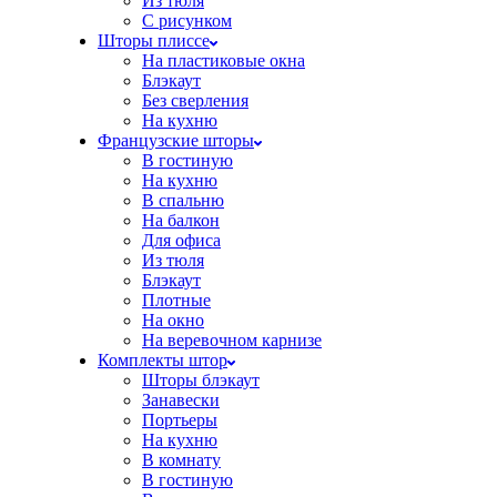
Из тюля
С рисунком
Шторы плиссе
На пластиковые окна
Блэкаут
Без сверления
На кухню
Французские шторы
В гостиную
На кухню
В спальню
На балкон
Для офиса
Из тюля
Блэкаут
Плотные
На окно
На веревочном карнизе
Комплекты штор
Шторы блэкаут
Занавески
Портьеры
На кухню
В комнату
В гостиную