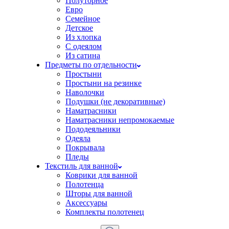
Полуторное
Евро
Семейное
Детское
Из хлопка
С одеялом
Из сатина
Предметы по отдельности
Простыни
Простыни на резинке
Наволочки
Подушки (не декоративные)
Наматрасники
Наматрасники непромокаемые
Пододеяльники
Одеяла
Покрывала
Пледы
Текстиль для ванной
Коврики для ванной
Полотенца
Шторы для ванной
Аксессуары
Комплекты полотенец