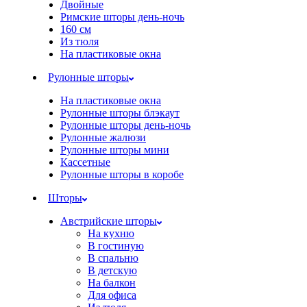
Двойные
Римские шторы день-ночь
160 см
Из тюля
На пластиковые окна
Рулонные шторы
На пластиковые окна
Рулонные шторы блэкаут
Рулонные шторы день-ночь
Рулонные жалюзи
Рулонные шторы мини
Кассетные
Рулонные шторы в коробе
Шторы
Австрийские шторы
На кухню
В гостиную
В спальню
В детскую
На балкон
Для офиса