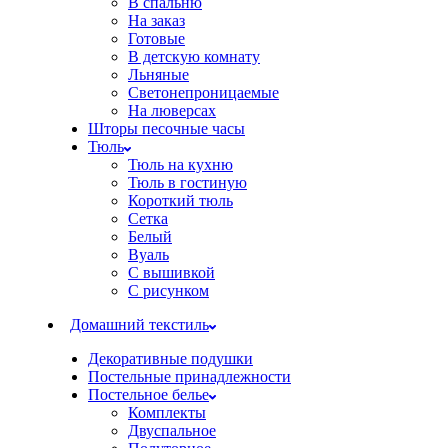
В спальню
На заказ
Готовые
В детскую комнату
Льняные
Светонепроницаемые
На люверсах
Шторы песочные часы
Тюль
Тюль на кухню
Тюль в гостиную
Короткий тюль
Сетка
Белый
Вуаль
С вышивкой
С рисунком
Домашний текстиль
Декоративные подушки
Постельные принадлежности
Постельное белье
Комплекты
Двуспальное