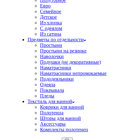
Полуторное
Евро
Семейное
Детское
Из хлопка
С одеялом
Из сатина
Предметы по отдельности
Простыни
Простыни на резинке
Наволочки
Подушки (не декоративные)
Наматрасники
Наматрасники непромокаемые
Пододеяльники
Одеяла
Покрывала
Пледы
Текстиль для ванной
Коврики для ванной
Полотенца
Шторы для ванной
Аксессуары
Комплекты полотенец