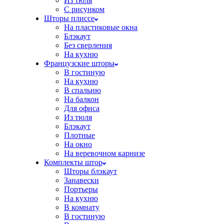
Из тюля
С рисунком
Шторы плиссе
На пластиковые окна
Блэкаут
Без сверления
На кухню
Французские шторы
В гостиную
На кухню
В спальню
На балкон
Для офиса
Из тюля
Блэкаут
Плотные
На окно
На веревочном карнизе
Комплекты штор
Шторы блэкаут
Занавески
Портьеры
На кухню
В комнату
В гостиную