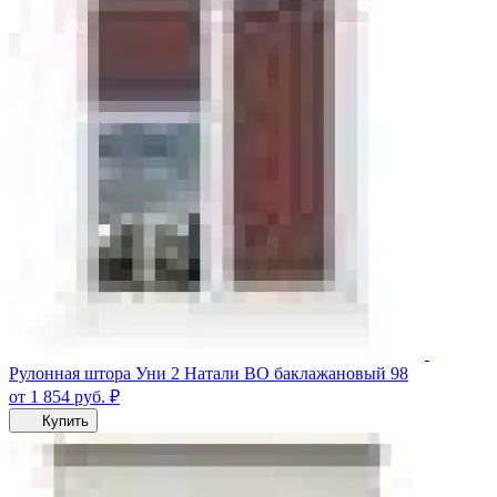
Рулонная штора Уни 2 Натали ВО баклажановый 98
от 1 854
руб.
₽
Купить