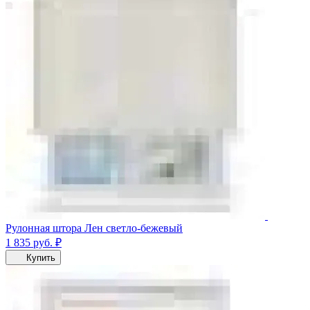
Рулонная штора Лен светло-бежевый
1 835
руб.
₽
Купить