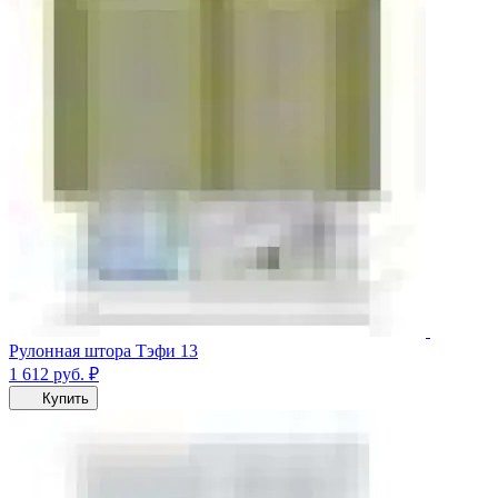
Рулонная штора Тэфи 13
1 612
руб.
₽
Купить