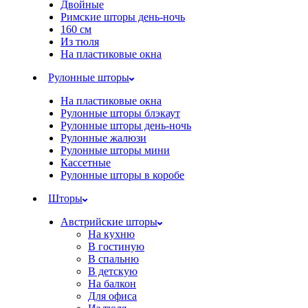
Двойные
Римские шторы день-ночь
160 см
Из тюля
На пластиковые окна
Рулонные шторы
На пластиковые окна
Рулонные шторы блэкаут
Рулонные шторы день-ночь
Рулонные жалюзи
Рулонные шторы мини
Кассетные
Рулонные шторы в коробе
Шторы
Австрийские шторы
На кухню
В гостиную
В спальню
В детскую
На балкон
Для офиса