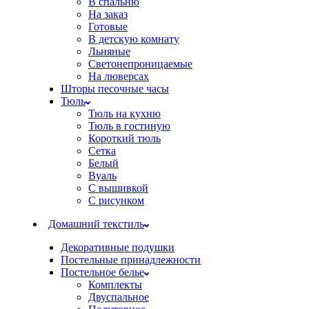
В спальню
На заказ
Готовые
В детскую комнату
Льняные
Светонепроницаемые
На люверсах
Шторы песочные часы
Тюль
Тюль на кухню
Тюль в гостиную
Короткий тюль
Сетка
Белый
Вуаль
С вышивкой
С рисунком
Домашний текстиль
Декоративные подушки
Постельные принадлежности
Постельное белье
Комплекты
Двуспальное