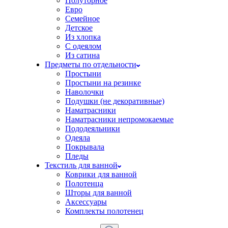
Полуторное
Евро
Семейное
Детское
Из хлопка
С одеялом
Из сатина
Предметы по отдельности
Простыни
Простыни на резинке
Наволочки
Подушки (не декоративные)
Наматрасники
Наматрасники непромокаемые
Пододеяльники
Одеяла
Покрывала
Пледы
Текстиль для ванной
Коврики для ванной
Полотенца
Шторы для ванной
Аксессуары
Комплекты полотенец