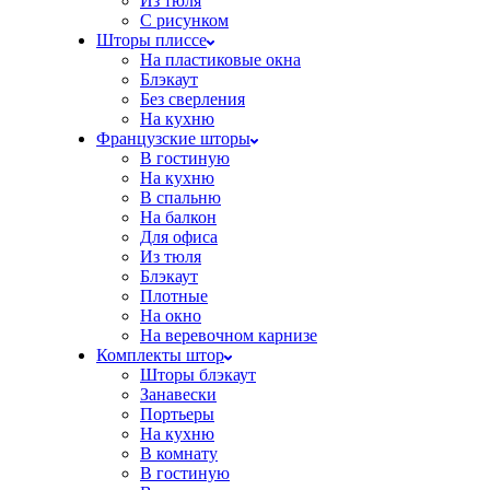
Из тюля
С рисунком
Шторы плиссе
На пластиковые окна
Блэкаут
Без сверления
На кухню
Французские шторы
В гостиную
На кухню
В спальню
На балкон
Для офиса
Из тюля
Блэкаут
Плотные
На окно
На веревочном карнизе
Комплекты штор
Шторы блэкаут
Занавески
Портьеры
На кухню
В комнату
В гостиную