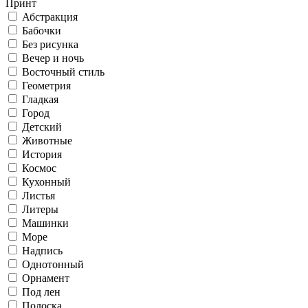
Принт
Абстракция
Бабочки
Без рисунка
Вечер и ночь
Восточный стиль
Геометрия
Гладкая
Город
Детский
Животные
История
Космос
Кухонный
Листья
Литеры
Машинки
Море
Надпись
Однотонный
Орнамент
Под лен
Полоска