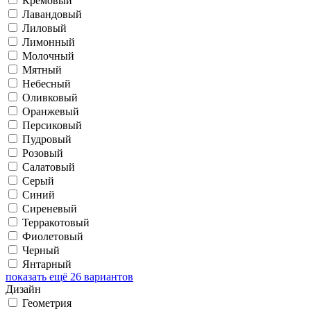
Кремовый
Лавандовый
Лиловый
Лимонный
Молочный
Мятный
Небесный
Оливковый
Оранжевый
Персиковый
Пудровый
Розовый
Салатовый
Серый
Синий
Сиреневый
Терракотовый
Фиолетовый
Черный
Янтарный
показать ещё 26 вариантов
Дизайн
Геометрия