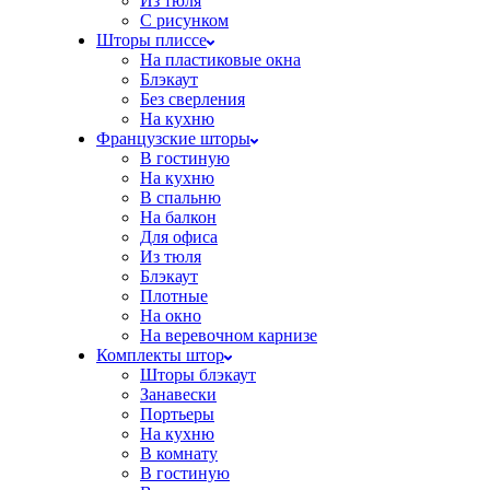
Из тюля
С рисунком
Шторы плиссе
На пластиковые окна
Блэкаут
Без сверления
На кухню
Французские шторы
В гостиную
На кухню
В спальню
На балкон
Для офиса
Из тюля
Блэкаут
Плотные
На окно
На веревочном карнизе
Комплекты штор
Шторы блэкаут
Занавески
Портьеры
На кухню
В комнату
В гостиную