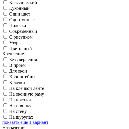
Классический
Кухонный
Один цвет
Однотонные
Полоска
Современный
С рисунком
Узоры
Цветочный
Крепление
Без сверления
В проем
Для окон
Кронштейны
Крючки
На клейкой ленте
На оконную раму
На потолок
На створку
На стену
На шурупах
показать ещё 1 вариант
Назначение