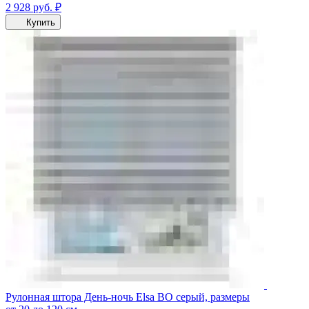
2 928
руб.
₽
Купить
Рулонная штора День-ночь Elsa ВО серый, размеры