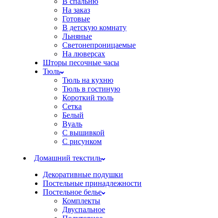
В спальню
На заказ
Готовые
В детскую комнату
Льняные
Светонепроницаемые
На люверсах
Шторы песочные часы
Тюль
Тюль на кухню
Тюль в гостиную
Короткий тюль
Сетка
Белый
Вуаль
С вышивкой
С рисунком
Домашний текстиль
Декоративные подушки
Постельные принадлежности
Постельное белье
Комплекты
Двуспальное