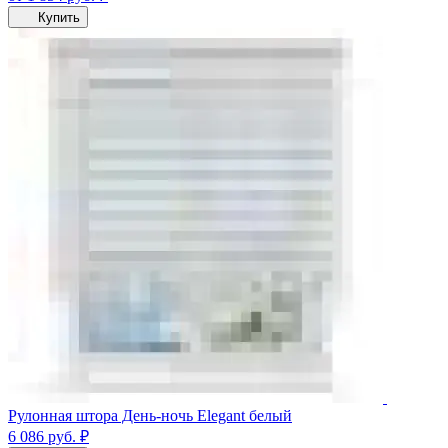
Купить
Рулонная штора День-ночь Elegant белый
6 086
руб.
₽