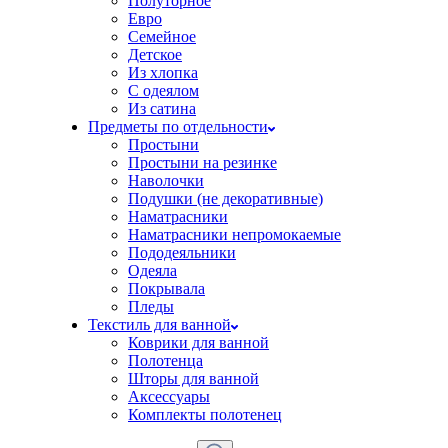
Полуторное
Евро
Семейное
Детское
Из хлопка
С одеялом
Из сатина
Предметы по отдельности
Простыни
Простыни на резинке
Наволочки
Подушки (не декоративные)
Наматрасники
Наматрасники непромокаемые
Пододеяльники
Одеяла
Покрывала
Пледы
Текстиль для ванной
Коврики для ванной
Полотенца
Шторы для ванной
Аксессуары
Комплекты полотенец