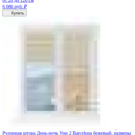
от 20 до 120 см
6 086
руб.
₽
Купить
Рулонная штора День-ночь Уни 2 Barcelona бежевый, размеры