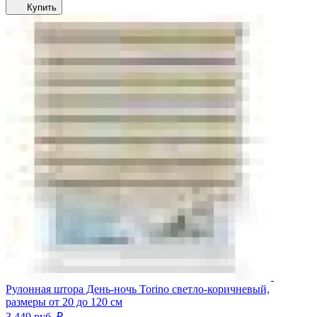
Купить
Рулонная штора День-ночь Torino светло-коричневый,
размеры от 20 до 120 см
3 449
руб.
₽