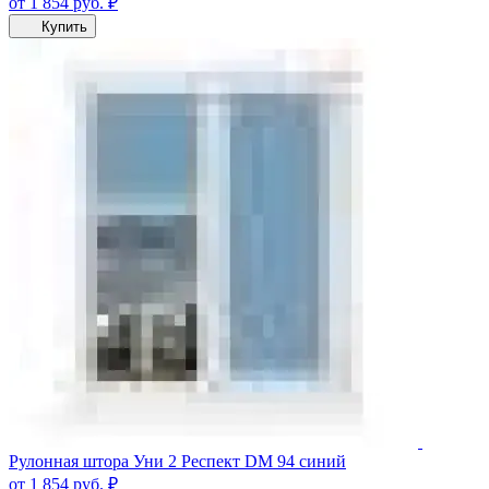
от 1 854
руб.
₽
Купить
Рулонная штора Уни 2 Респект DM 94 синий
от 1 854
руб.
₽