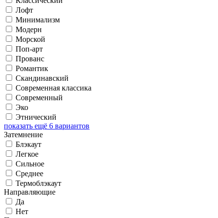
Классический
Лофт
Минимализм
Модерн
Морской
Поп-арт
Прованс
Романтик
Скандинавский
Современная классика
Современный
Эко
Этнический
показать ещё 6 вариантов
Затемнение
Блэкаут
Легкое
Сильное
Среднее
Термоблэкаут
Направляющие
Да
Нет